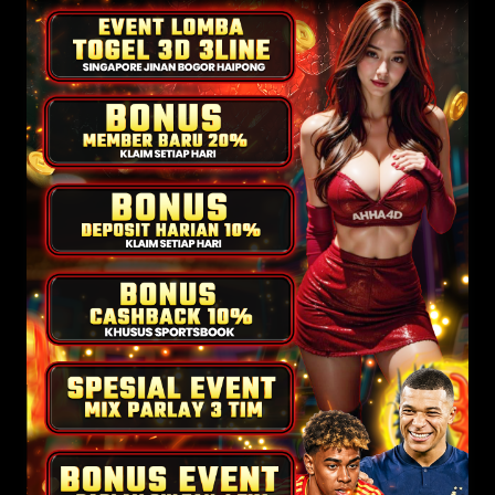
EVENT SLOT BONUS FREESPIN 25%
1.Event Ini Berlaku Untuk Semua Member Yang Tidak
6.Promo Tidak Dapat Di Gabung Dengan Bonus Atau Promo
BUYSPIN 20% KHUSUS PP DAN PG
Mengambil Bonus Deposit Harian / New member / Bonus
Lainnya
Mingguan Dan Bulanan
7.Promo Bonus Deposit Khusus Via Qris Maksimal Claim 1x
Syarat & Ketentuan :
2.ROLLINGAN 1 %, Minimal TO / TURNOVER IDR : Rp.
Sehari
EVENT LOMBA TOGEL 3D 3LINE
1. Hanya Berlaku Untuk Member AHHA4D
50.000,-
8.Syarat Turn Over x10 Contoh : 50.000 + 25.000 = 75.000
SINGAPORE JINAN BOGOR HAIPONG
2. Berlaku hanya untuk Deposit via Bank, E-Wallet & Qris.
3.ROLLINGAN di hitung berdasarkan Total TO / TURNOVER
x 10 = 750.000 TO untuk syarat withdraw
3. Hanya Berlaku Di Provider PP & PGSOFT
EVENT LOMBA TOGEL FACEBOOK
anda 1 hari.
9.Maksimal Withdraw 500 Ribu & Hanya 1x Dalam Sehari (
4. MIN STAKE 1000 / MIN BUYSPIN 100.000
4.Bonus di berikan setiap hari selambatnya jam 18:00 wib
BONUS NEW MEMBER 20%
JIKA WITHDRAW MAKA SISA KREDIT AKAN DI TARIK )
5. MIN KLAIM KEMENANGAN MURNI IDR. 200.000
5.Tidak ada batas maksimal ROLLINGAN diberikan.
10.Khusus Hanya Untuk Game Slot Dan Tidak Berlaku Untuk
Syarat & Ketentuan :
6. 1 HARI MAX KLAIM 5 KALI, 1 KALI KLAIM MAX 200.000
6.Management AHHA4D berhak membatalkan bonus apabila
Game 3 Gambar / 3 Payline, Dilarang HOLD SPIN/SIMPAN SPIN
DAN MAXSIMAL BONUS 1.000.000
1.Minimal deposit Rp. 50.000,-
ada pelanggaran dan kecurangan
DLL.
7. Bonus Wajib Di Klaim Via Whatsapp ( SS FreeSpin &
BONUS DEPOSIT HARIAN 10% KLAIM
2.Maximal bonus diberikan Rp. 20.000,-
7.Keputusan Admin AHHA4D adalah Mutlak tidak dapat di
11.Promosi Ini Berlaku Sebelum Memulai Permainan Dan
History Terakhir ). Wajib Post Di Grup Resmi AHHA4D
SETIAP HARI
3.Syarat 3x Turn Over (Contoh : Depo 50.000 + 20% =
ganggu gugat.
Dapat Di Claim Melalui Whatsapp Official dan LiveChat Official
#FREESPINAHHA4D & #BUYSPINAHHA4D
60.000 x 3 = 180.000 turn over yang harus anda capai untuk
Syarat & Ketentuan :
AHHA4D
8. Klaim bonus dilakukan wajib setelah selesai
melakukan witdraw)
12.Wajib Daftar Dengan Nama Rekening Dan Nomor
CASHBACK SPORTSBOOK 10%
1.Min Deposit IDR 50.000,-
menyelesaikan FREE SPIN, (Jika dimainkan lagi HANGUS).
4.Tidak menerima invest dalam bonus berikut.
Rekening yang Valid & Tidak Boleh Kesamaan Nama Atau
2.Maksimal bonus diberikan IDR 10.000,-
9. Bonus Akan Dimasukan Apabila Hasil Report Telah
Syarat & Ketentuan :
5.bonus ini hanya berlaku untuk permainan slot, tidak untuk
Nomor Rekening ( JIKA TIDAK VALID / DAFTAR ASAL ASALAN
3.Member berhak klaim 1 x dalam 1 hari.
Tertera di Agen AHHA4D
permainan togel dan casino.
MAKA TIDAK BISA DI WITDHRAWKAN SALDO DAN
1.CASHBACK 5% Min KEKALAHAN / LOSE : 100.000 s/d
4.Syarat Turn Over 3x (Contoh : DP 50.000 + 10% = 55.000
10. Tidak Boleh Melanjutkan Permainan Apabila Bonus
6.Tidak belaku untuk via pulsa.
SPESIAL EVENT MIX PARLAY 3 TIM
KEMENANGAN DI KUNCI PERMANEN )
10.000.000,-
x 3 = 165.000 TO yang harus anda capai untuk melakukan
Belum Di Proses, Jika Dimainkan Maka Hangus ).
7.Wajib Daftar Dengan Nama Rekening Dan Nomor Rekening
13.Apa Bila Di Dapati Melakukan Tindak Kecurangan Seperti
2.CASHBACK 7% Min KEKALAHAN / LOSE : 10.001.000 s/d
Syarat & Ketentuan :
withdraw)
11. Event Akan Direset Setiap Pukul 00:00 WIB.