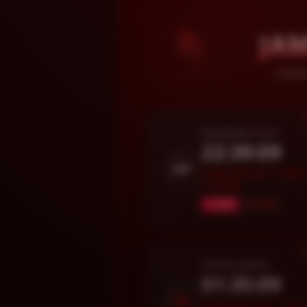
JA
Update
PRAGMATIC PLAY
22:39:12
PP
Scatter Zone: 02:11 · 09:48 ·
17:36 WIB
? LIVE
UPDATING
MICROGAMING
01:35:12
M
Jackpot Rush: 04:46 · 14:38 ·