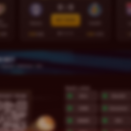
0 : 0
BET NOW
Slovan
bahce
Mjallby
Bodo
Bratislava
.87
0.5
0.83
-0.5
0.99
0.7
M BET
Deposit
Withdraw
Bet
Bank Lokal
Maybank
Mestika
BluBCA
Superbank