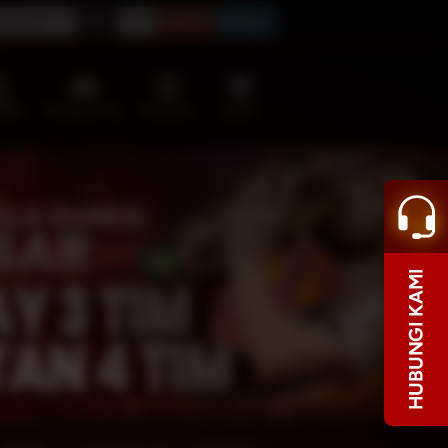
NGAN BESAR DALAM PERMAINAN ANDA. KAMI AKAN MELAYANI, DAN MEMBANTU ANDA 
Masuk
Daftar
ADE
INTERACTIVE
PROMOSI
EVENT