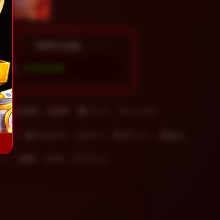
Ketik Di Google:
AHHA4D