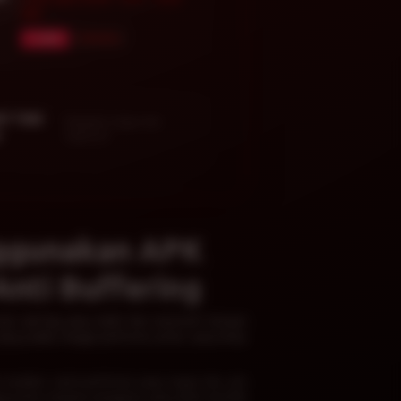
WIB
? LIVE
UPDATING
RT TIME
Tampilan ringan dan
O
responsif
nggunakan APK
nti Buffering
er anti-lag yang stabil dan responsif. Dengan
ang praktis hingga performa server yang tetap
 modern, serta performa yang ringan dan anti
una baru maupun pengguna yang telah memiliki