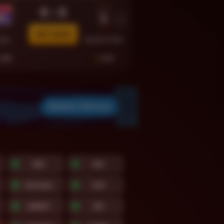
0 : 0
Next
BET NOW
Union Saint-
 Glimt
Gilloise
5
0.88
-0.75
0.94
Mainkan Sekarang
Sinarmas
Mega
Allobank
SAQU