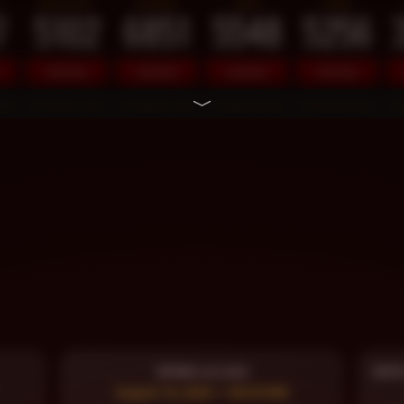
G
SINGAPORE
MALAYSIA
JINAN
QATAR
7
5102
6851
5548
5256
8/8/2026
8/8/2026
8/8/2026
8/8/2026
0000
TOTOMACAU1300
TOTOMACAU1600
TOTOMACAU1900
TOTOMACAU2200
TO
2
0342
2957
9031
6525
8/8/2026
8/8/2026
8/8/2026
8/8/2026
IERS
UEFA CHAMPIONS LEAGUE QUALIFIERS
UEF
August 12, 2026 — 01:15 WIB