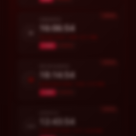
ahha4d
HABANERO
16:06:56
H
Hot Spin: 05:24 · 16:09 · 23:11 WIB
? LIVE
UPDATING
ahha4d
MICROGAMING
18:14:56
M
Jackpot Rush: 04:46 · 14:38 · 21:57 WIB
? LIVE
UPDATING
ahha4d
JOKER123
12:43:56
J123
Golden RTP: 03:29 · 12:17 · 22:43 WIB
? LIVE
UPDATING