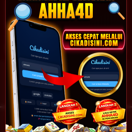
UEFA EUROPA LEAGUE QUALIFIERS
August 7, 2026 — 00:00 WIB
0 : 0
Previous
Next
BET NOW
Red Bull Salzburg
Pafos FC
1
0.77
-1
0.89
TENTANG KAMI
BANTUAN
PERATURAN
INFORMASI BANK
HUBUNGI KAMI
KEBIJAKAN PRIVASI
PERSETUJUAN COOKIES
? LIVE UPDATE