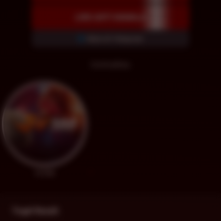
LINK ANTI NAWALA
Main di Telegram
Desktop
Wap
SV388
Togel Result