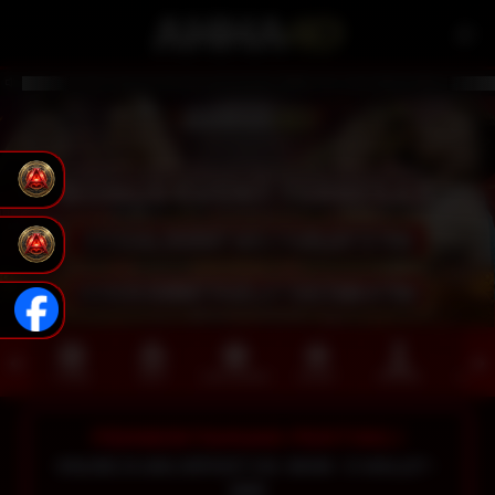
DI TOGEL DAN SLOT ONLINE GACOR MAXWIN TERBAIK 2022. KAMI PERCAYA BOSKU AKAN MENDAPATKAN 
TOGEL
SLOT
LIVE CASINO
SPORT
ARCADE
SABU
PEMBERITAHUAN PENTING !
ONLINE 24 JAM, DEPOSIT VIA : BANK - E-WALLET -
QRIS