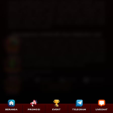
yang intuitif, tampilan profesional, serta sistem akses yang responsif,
AHHA4D menjadi platform yang mengedepankan kemudahan dan
kenyamanan bagi setiap pengguna. Seluruh informasi disajikan secara
terstruktur sehingga proses login, registrasi, dan eksplorasi fitur dapat
dilakukan dengan lebih praktis melalui satu platform yang mudah
diakses dari berbagai perangkat
Keunggulan AHHA4D Dari Website Lain
AHHA4D dibangun dengan konsep platform digital yang mengutamakan
kualitas pengalaman pengguna melalui tata letak yang intuitif, visual
modern, dan sistem yang selalu dioptimalkan. Setiap halaman dirancang
agar proses eksplorasi terasa lebih natural, didukung performa yang
stabil serta fleksibilitas akses dari berbagai perangkat. Kombinasi desain
profesional dan pengembangan berkelanjutan menjadikan AHHA4D
memiliki nilai lebih dibandingkan banyak platform sejenis.
© 2015 - 2026 Copyright AHHA4D.
All Rights Reserved.
LAPOR PUSAT
BERANDA
PROMOSI
EVENT
TELEGRAM
LIVECHAT