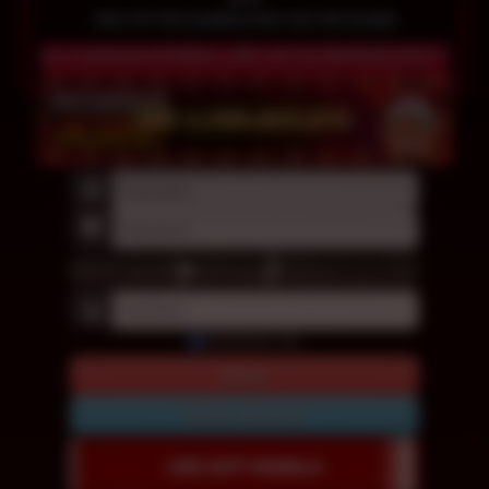
MIN. DP IDR 20.000 & MIN. WD IDR 50.000
GUNAKAN NOMINAL UNIK UNTUK MEMPERCEPAT PROSES DEPOSIT
IDR
2,589,846,382
Remember Me
Masuk
Daftar Sekarang
LINK ANTI NAWALA