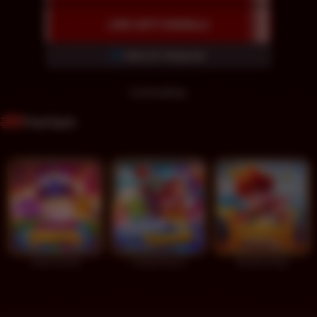
LINK ANTI NAWALA
Main di Telegram
Desktop
Wap
FastSpin
Ocean Carnival
Fishing Treasure
Bounty Fishing