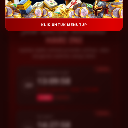
? LIVE UPDATE
JAM GACOR AHHA4D
KLIK UNTUK MENUTUP
HARI INI
Update waktu terbaik provider pilihan, data
bergerak realtime setiap detik
ahha4d
PRAGMATIC PLAY
13:09:59
PP
Scatter Zone: 02:11 · 09:48 · 17:36 WIB
? LIVE
UPDATING
ahha4d
PG SOFT
14:27:59
PG
Dragon Spin: 01:53 · 11:22 · 20:14 WIB