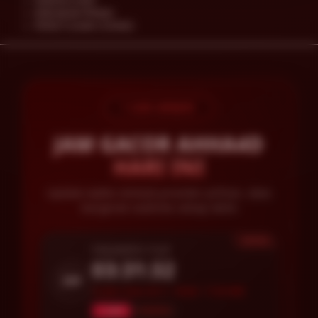
PERSETUJUAN COOKIES
? LIVE UPDATE
JAM GACOR AHHA4D
HARI INI
Update waktu terbaik provider pilihan, data
bergerak realtime setiap detik
ahha4d
PRAGMATIC PLAY
03:31:34
PP
Scatter Zone: 02:11 · 09:48 · 17:36 WIB
? LIVE
UPDATING