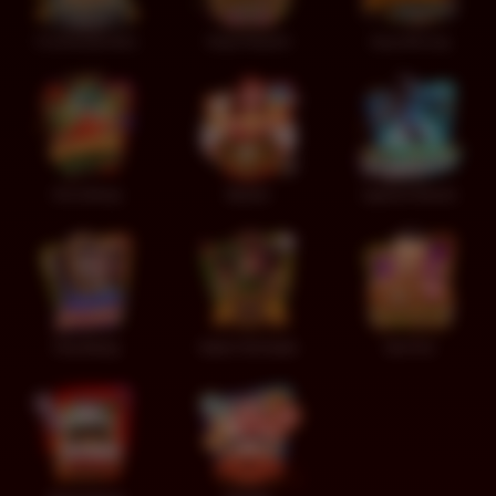
Fruit Roulette Slots
Ring of Hopeful
Scoop Blessing
Horse Racing
Baccarat
Legend of Shooter
Drop Racing
Head or Tail Arcade
Dart Fest