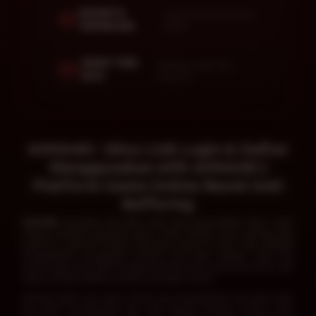
Panel informasi provider
OK
TERPERCAYA
pilihan
SMART TIME
Tampilan ringan dan
TOP
INFO
responsif
AHHA4D : Situs Link Login & Daftar
Menggunakan APK AHHA4D |
Platform Game Online Resmi Anti
Buffering
AHHA4D
merupakan link login resmi yang menyediakan akses cepat
menuju berbagai permainan game online melalui server anti-lag yang
stabil dan responsif. Dengan teknologi terbaru di tahun 2026, AHHA4D
menghadirkan pengalaman bermain yang lebih nyaman, mulai dari
proses login yang praktis hingga performa server yang tetap lancar saat
diakses melalui desktop maupun perangkat mobile.
Ahha4d adalah situs game online yang menghadirkan link akses login
dan daftar menggunakan apk resmi dengan tampilan modern, serta
performa yang ringan dan anti buffering untuk memberikan