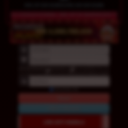
MIN. DP IDR 20.000 & MIN. WD IDR 50.000
NAKAN NOMINAL UNIK UNTUK MEMPERCEPAT PROSES DEPOSIT
IDR
2,589,792,454
Remember Me
Masuk
Daftar Sekarang
LINK ANTI NAWALA