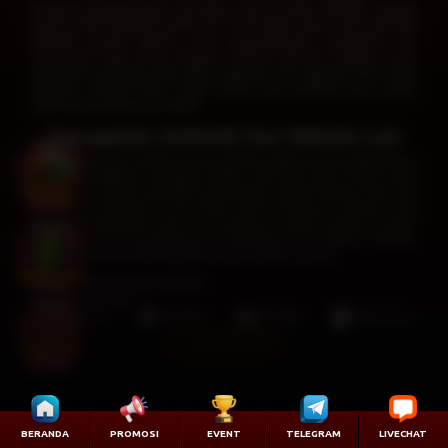
yang intuitif, tampilan profesional, serta sistem akses yang responsif,
AHHA4D menjadi platform yang mengedepankan kemudahan dan
kenyamanan bagi setiap pengguna. Seluruh informasi disajikan secara
terstruktur sehingga proses login, registrasi, dan eksplorasi fitur dapat
dilakukan dengan lebih praktis melalui satu platform yang mudah
diakses dari berbagai perangkat
Keunggulan AHHA4D Dari Website Lain
AHHA4D dibangun dengan konsep platform digital yang mengutamakan
kualitas pengalaman pengguna melalui tata letak yang intuitif, visual
modern, dan sistem yang selalu dioptimalkan. Setiap halaman dirancang
agar proses eksplorasi terasa lebih natural, didukung performa yang
stabil serta fleksibilitas akses dari berbagai perangkat. Kombinasi desain
profesional dan pengembangan berkelanjutan menjadikan AHHA4D
memiliki nilai lebih dibandingkan banyak platform sejenis.
© 2015 - 2026 Copyright AHHA4D.
All Rights Reserved.
LAPOR PUSAT
BERANDA
PROMOSI
EVENT
TELEGRAM
LIVECHAT