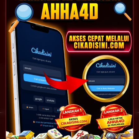
SPAIN LA LIGA
August 16, 2026 — 00:30 WIB
0 : 0
Previous
Next
BET NOW
Alaves
Getafe
0.00
0.62
0.00
-0.72
TENTANG KAMI
BANTUAN
PERATURAN
INFORMASI BANK
HUBUNGI KAMI
KEBIJAKAN PRIVASI
PERSETUJUAN COOKIES
? LIVE UPDATE