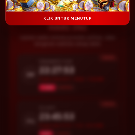
JAM GACOR AHHA4D
HARI INI
KLIK UNTUK MENUTUP
Update waktu terbaik provider pilihan, data
bergerak realtime setiap detik
ahha4d
PRAGMATIC PLAY
22:27:55
PP
Scatter Zone: 02:11 · 09:48 · 17:36 WIB
? LIVE
UPDATING
ahha4d
PG SOFT
23:45:55
PG
Dragon Spin: 01:53 · 11:22 · 20:14 WIB
LIVE
UPDATING