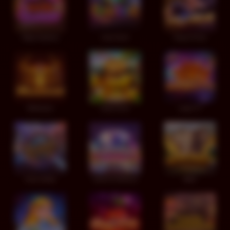
Magic Academy
Gems Rush
King of Arena
Millionaire
Lucky Clover
Lucky 777
Disco Jockey
Jump For Richness
Safari