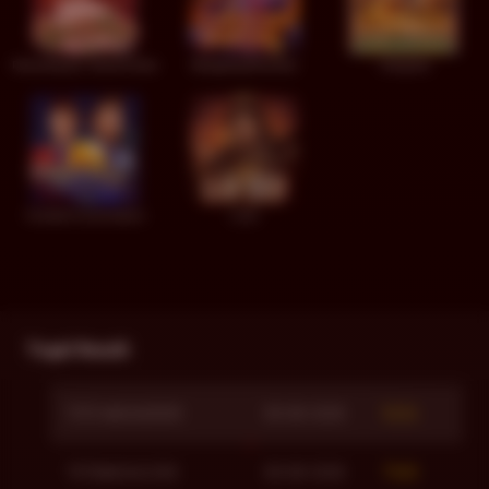
Peony Beauty - Sweet Dream
Shangliang Mountain
Cleopatra
Football Confrontation
Lu Bu
Togel Result
TOTO MACAU0000
09-08-2026
5131
TOTOMACAU1300
09-08-2026
7545