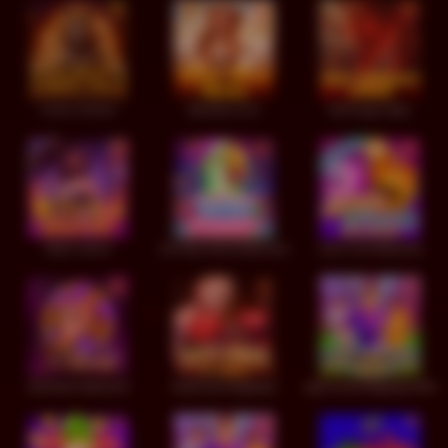
Anubis Obelisk
Wild West Girls
Red Dragon Ways
Witch's Secret
Don Papu Sweet Halloween
Juicy Crush Halloween
Jack Potter Halloween
Lucky Punch Megaways
Liga Fortuna Megaways PRO