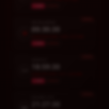
? LIVE
UPDATING
ahha4d
MICROGAMING
00:30:35
M
Jackpot Rush: 04:46 · 14:38 · 21:57 WIB
? LIVE
UPDATING
ahha4d
JOKER123
18:59:35
J123
Golden RTP: 03:29 · 12:17 · 22:43 WIB
? LIVE
UPDATING
ahha4d
NOLIMIT CITY
21:27:35
NC