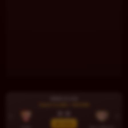
SPAIN LA LIGA
August 16, 2026 — 02:30 WIB
0 : 0
Previous
Next
BET NOW
Sevilla
Rayo Vallecano