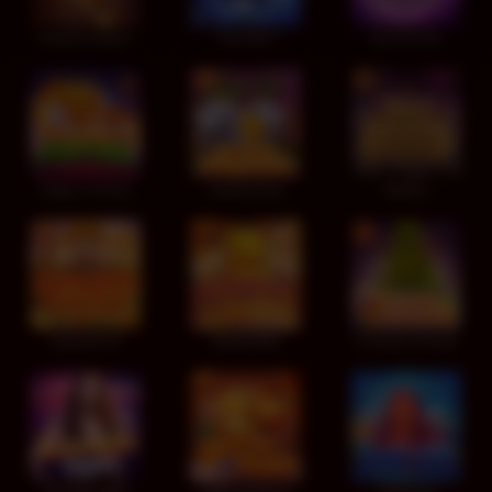
Dynamite Jackpot
Texas Wind
Super Double
Dragon's Fortune
Elephant King
Big Boss
Gong Xi Fa Cai
Maneki Neko
Christmas Carnivals