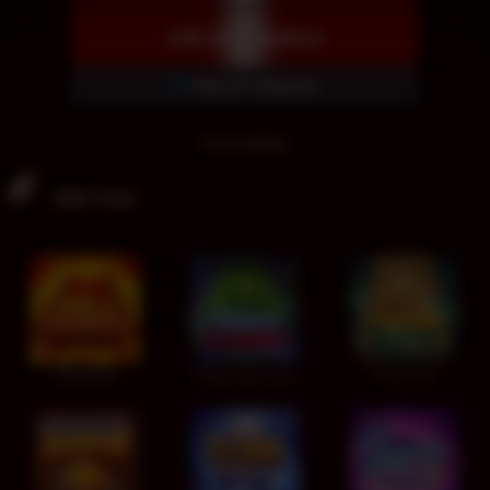
LINK ANTI NAWALA
Main di Telegram
Desktop
Wap
SBO Slot
Gold Volcano
Franken Experiment
Fortune Thai