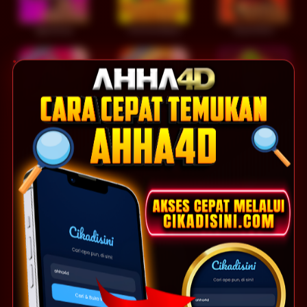
Iggy Racing
Chervona Kalyna
Royal Kitties
Crystal Cascade
Juicy Crush
Joker Coins
Joker Coins X-MAS
Jack Potter Deluxe
Jack Potter X-MAS