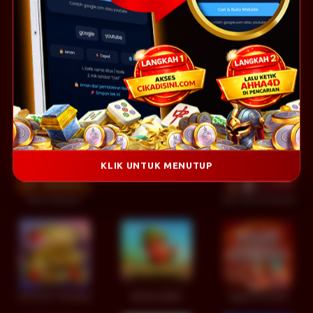
Jack Potter
Fruity Book
Hot and Spicy
Hot and Spicy Jackpot
Book of Eye
Lucky Punch
Diamond Style
KLIK UNTUK MENUTUP
Book of Bamboo
Robin Hood Valentine
Irish Coins - Christmas
Rainbow Stacks
Reign Of Gnomes