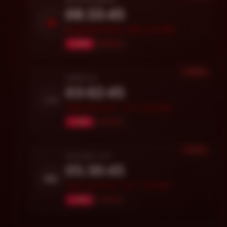
08:33:47
M
Jackpot Rush: 04:46 · 14:38 · 21:57 WIB
? LIVE
UPDATING
ahha4d
JOKER123
03:02:47
J123
Golden RTP: 03:29 · 12:17 · 22:43 WIB
? LIVE
UPDATING
ahha4d
NOLIMIT CITY
05:30:47
NC
Chaos Spin: 05:58 · 13:41 · 19:26 WIB
? LIVE
UPDATING