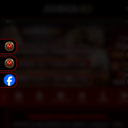
DI TOGEL DAN SLOT ONLINE GACOR MAXWIN TERBAIK 2022. KAMI PERCAYA BOSKU AKAN MENDAPATKAN 
TOGEL
SLOT
LIVE CASINO
SPORT
ARCADE
SABU
PEMBERITAHUAN PENTING !
ONLINE 24 JAM, DEPOSIT VIA : BANK - E-WALLET - QRIS